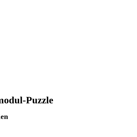
odul-Puzzle
ien