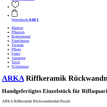
Warenkorb
0,00 €
Marken
Pflanzen
Bodengrund
Einrichtung
Technik
Pflege
Futter
Aquarien
Teich
%Aktionen
ARKA
Riffkeramik Rückwandm
Handgefertigtes Einzelstück für Riffaquar
ARKA Riffkeramik Rückwandmodul-Puzzle