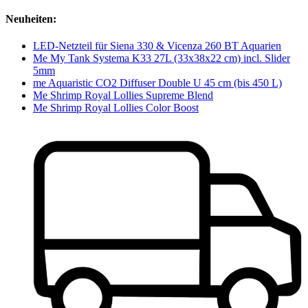
Neuheiten:
LED-Netzteil für Siena 330 & Vicenza 260 BT Aquarien
Me My Tank Systema K33 27L (33x38x22 cm) incl. Slider
5mm
me Aquaristic CO2 Diffuser Double U 45 cm (bis 450 L)
Me Shrimp Royal Lollies Supreme Blend
Me Shrimp Royal Lollies Color Boost