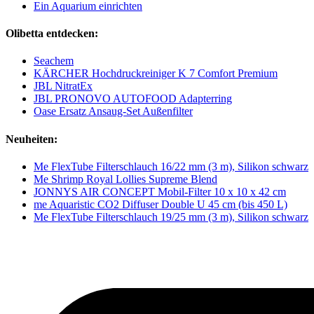
Ein Aquarium einrichten
Olibetta entdecken:
Seachem
KÄRCHER Hochdruckreiniger K 7 Comfort Premium
JBL NitratEx
JBL PRONOVO AUTOFOOD Adapterring
Oase Ersatz Ansaug-Set Außenfilter
Neuheiten:
Me FlexTube Filterschlauch 16/22 mm (3 m), Silikon schwarz
Me Shrimp Royal Lollies Supreme Blend
JONNYS AIR CONCEPT Mobil-Filter 10 x 10 x 42 cm
me Aquaristic CO2 Diffuser Double U 45 cm (bis 450 L)
Me FlexTube Filterschlauch 19/25 mm (3 m), Silikon schwarz