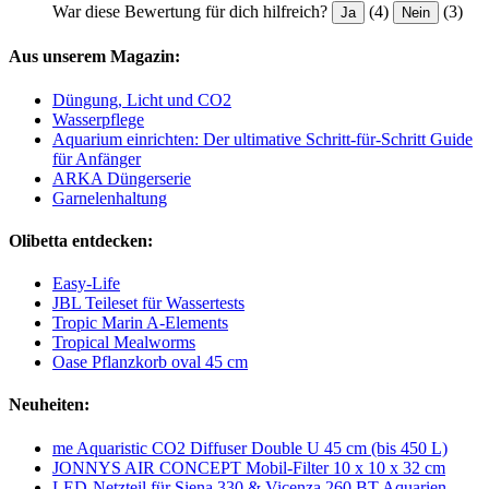
War diese Bewertung für dich hilfreich?
(4)
(3)
Ja
Nein
Aus unserem Magazin:
Düngung, Licht und CO2
Wasserpflege
Aquarium einrichten: Der ultimative Schritt-für-Schritt Guide
für Anfänger
ARKA Düngerserie
Garnelenhaltung
Olibetta entdecken:
Easy-Life
JBL Teileset für Wassertests
Tropic Marin A-Elements
Tropical Mealworms
Oase Pflanzkorb oval 45 cm
Neuheiten:
me Aquaristic CO2 Diffuser Double U 45 cm (bis 450 L)
JONNYS AIR CONCEPT Mobil-Filter 10 x 10 x 32 cm
LED-Netzteil für Siena 330 & Vicenza 260 BT Aquarien