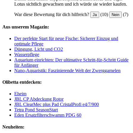
Lotus sichtlich gewachsen und ich würde sie wieder kaufen.
War diese Bewertung für dich hilfreich?
(10)
(7)
Ja
Nein
Aus unserem Magazin:
Der perfekte Start für neue Fische: Sicherer Einzug und
optimale Pflege
Düngung, Licht und CO2
Wasserpflege
Aquarium einrichten: Der ultimative Schritt-für-Schritt Guide
für Anfänger
Nano-Aquaristik: Faszinierende Welt der Zwerggarnelen
Olibetta entdecken:
Eheim
JBL CP Abdeckung Rotor
JBL ClearMec plus Pad CristalProfi e4/7/900
Tetra Pond SeasonStart
Eden Ersatzfilterschwamm PDG 60
Neuheiten: