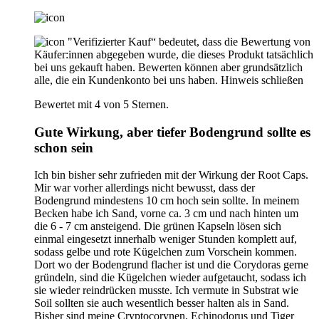
"Verifizierter Kauf“ bedeutet, dass die Bewertung von
Käufer:innen abgegeben wurde, die dieses Produkt tatsächlich
bei uns gekauft haben. Bewerten können aber grundsätzlich
alle, die ein Kundenkonto bei uns haben.
Hinweis schließen
Bewertet mit 4 von 5 Sternen.
Gute Wirkung, aber tiefer Bodengrund sollte es
schon sein
Ich bin bisher sehr zufrieden mit der Wirkung der Root Caps.
Mir war vorher allerdings nicht bewusst, dass der
Bodengrund mindestens 10 cm hoch sein sollte. In meinem
Becken habe ich Sand, vorne ca. 3 cm und nach hinten um
die 6 - 7 cm ansteigend. Die grünen Kapseln lösen sich
einmal eingesetzt innerhalb weniger Stunden komplett auf,
sodass gelbe und rote Kügelchen zum Vorschein kommen.
Dort wo der Bodengrund flacher ist und die Corydoras gerne
gründeln, sind die Kügelchen wieder aufgetaucht, sodass ich
sie wieder reindrücken musste. Ich vermute in Substrat wie
Soil sollten sie auch wesentlich besser halten als in Sand.
Bisher sind meine Cryptocorynen, Echinodorus und Tiger