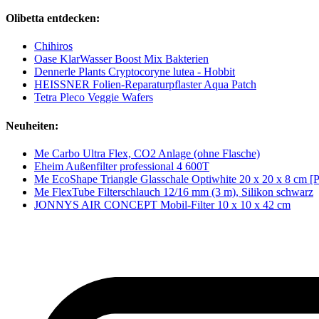
Olibetta entdecken:
Chihiros
Oase KlarWasser Boost Mix Bakterien
Dennerle Plants Cryptocoryne lutea - Hobbit
HEISSNER Folien-Reparaturpflaster Aqua Patch
Tetra Pleco Veggie Wafers
Neuheiten:
Me Carbo Ultra Flex, CO2 Anlage (ohne Flasche)
Eheim Außenfilter professional 4 600T
Me EcoShape Triangle Glasschale Optiwhite 20 x 20 x 8 cm [
Me FlexTube Filterschlauch 12/16 mm (3 m), Silikon schwarz
JONNYS AIR CONCEPT Mobil-Filter 10 x 10 x 42 cm