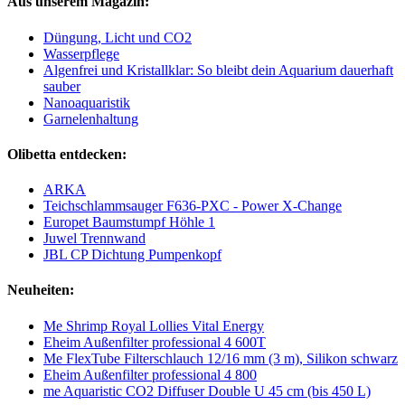
Aus unserem Magazin:
Düngung, Licht und CO2
Wasserpflege
Algenfrei und Kristallklar: So bleibt dein Aquarium dauerhaft
sauber
Nanoaquaristik
Garnelenhaltung
Olibetta entdecken:
ARKA
Teichschlammsauger F636-PXC - Power X-Change
Europet Baumstumpf Höhle 1
Juwel Trennwand
JBL CP Dichtung Pumpenkopf
Neuheiten:
Me Shrimp Royal Lollies Vital Energy
Eheim Außenfilter professional 4 600T
Me FlexTube Filterschlauch 12/16 mm (3 m), Silikon schwarz
Eheim Außenfilter professional 4 800
me Aquaristic CO2 Diffuser Double U 45 cm (bis 450 L)