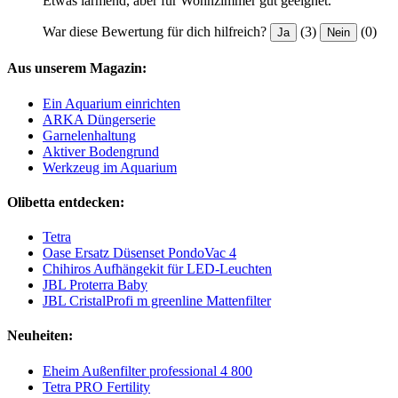
Etwas lärmend, aber für Wohnzimmer gut geeignet.
War diese Bewertung für dich hilfreich?
(3)
(0)
Ja
Nein
Aus unserem Magazin:
Ein Aquarium einrichten
ARKA Düngerserie
Garnelenhaltung
Aktiver Bodengrund
Werkzeug im Aquarium
Olibetta entdecken:
Tetra
Oase Ersatz Düsenset PondoVac 4
Chihiros Aufhängekit für LED-Leuchten
JBL Proterra Baby
JBL CristalProfi m greenline Mattenfilter
Neuheiten:
Eheim Außenfilter professional 4 800
Tetra PRO Fertility