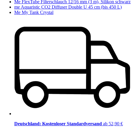
Me FlexTube Filterschlauch 12/16 mm (3 m), Silikon schwarz
me Aquaristic CO2 Diffuser Double U 45 cm (bis 450 L)
Me My Tank Crystal
Deutschland: Kostenloser Standardversand
ab 52,90 €