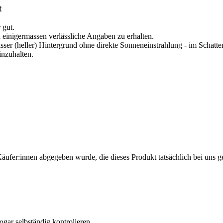
t
 gut.
einigermassen verlässliche Angaben zu erhalten.
sser (heller) Hintergrund ohne direkte Sonneneinstrahlung - im Schatt
inzuhalten.
Käufer:innen abgegeben wurde, die dieses Produkt tatsächlich bei uns g
ogar selbständig kontrolieren