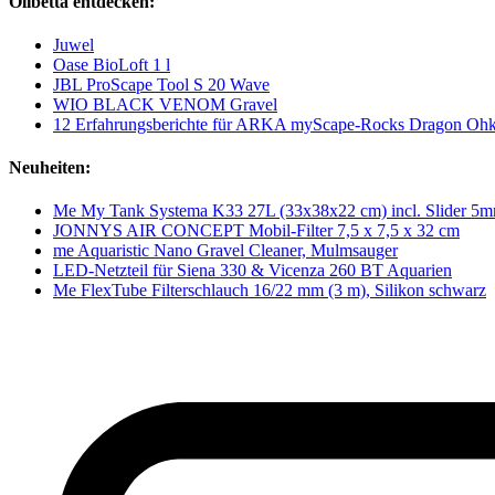
Olibetta entdecken:
Juwel
Oase BioLoft 1 l
JBL ProScape Tool S 20 Wave
WIO BLACK VENOM Gravel
12 Erfahrungsberichte für ARKA myScape-Rocks Dragon Ohk
Neuheiten:
Me My Tank Systema K33 27L (33x38x22 cm) incl. Slider 5
JONNYS AIR CONCEPT Mobil-Filter 7,5 x 7,5 x 32 cm
me Aquaristic Nano Gravel Cleaner, Mulmsauger
LED-Netzteil für Siena 330 & Vicenza 260 BT Aquarien
Me FlexTube Filterschlauch 16/22 mm (3 m), Silikon schwarz