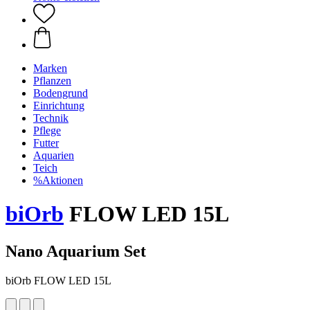
Marken
Pflanzen
Bodengrund
Einrichtung
Technik
Pflege
Futter
Aquarien
Teich
%Aktionen
biOrb
FLOW LED 15L
Nano Aquarium Set
biOrb FLOW LED 15L