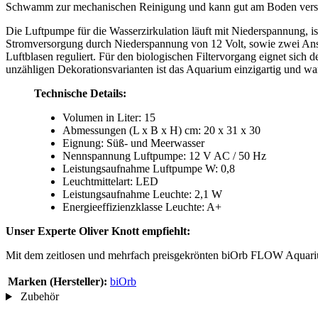
Schwamm zur mechanischen Reinigung und kann gut am Boden verst
Die Luftpumpe für die Wasserzirkulation läuft mit Niederspannung, is
Stromversorgung durch Niederspannung von 12 Volt, sowie zwei Anschl
Luftblasen reguliert. Für den biologischen Filtervorgang eignet sich
unzähligen Dekorationsvarianten ist das Aquarium einzigartig und wa
Technische Details:
Volumen in Liter: 15
Abmessungen (L x B x H) cm: 20 x 31 x 30
Eignung: Süß- und Meerwasser
Nennspannung Luftpumpe: 12 V AC / 50 Hz
Leistungsaufnahme Luftpumpe W: 0,8
Leuchtmittelart: LED
Leistungsaufnahme Leuchte: 2,1 W
Energieeffizienzklasse Leuchte: A+
Unser Experte Oliver Knott empfiehlt:
Mit dem zeitlosen und mehrfach preisgekrönten biOrb FLOW Aquarium
Marken (Hersteller):
biOrb
Zubehör