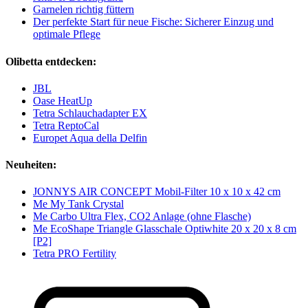
Garnelen richtig füttern
Der perfekte Start für neue Fische: Sicherer Einzug und
optimale Pflege
Olibetta entdecken:
JBL
Oase HeatUp
Tetra Schlauchadapter EX
Tetra ReptoCal
Europet Aqua della Delfin
Neuheiten:
JONNYS AIR CONCEPT Mobil-Filter 10 x 10 x 42 cm
Me My Tank Crystal
Me Carbo Ultra Flex, CO2 Anlage (ohne Flasche)
Me EcoShape Triangle Glasschale Optiwhite 20 x 20 x 8 cm
[P2]
Tetra PRO Fertility