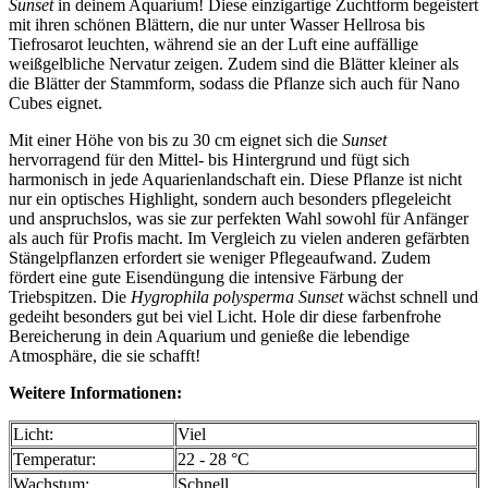
Sunset
in deinem Aquarium! Diese einzigartige Zuchtform begeistert
mit ihren schönen Blättern, die nur unter Wasser Hellrosa bis
Tiefrosarot leuchten, während sie an der Luft eine auffällige
weißgelbliche Nervatur zeigen. Zudem sind die Blätter kleiner als
die Blätter der Stammform, sodass die Pflanze sich auch für Nano
Cubes eignet.
Mit einer Höhe von bis zu 30 cm eignet sich die
Sunset
hervorragend für den Mittel- bis Hintergrund und fügt sich
harmonisch in jede Aquarienlandschaft ein. Diese Pflanze ist nicht
nur ein optisches Highlight, sondern auch besonders pflegeleicht
und anspruchslos, was sie zur perfekten Wahl sowohl für Anfänger
als auch für Profis macht. Im Vergleich zu vielen anderen gefärbten
Stängelpflanzen erfordert sie weniger Pflegeaufwand. Zudem
fördert eine gute Eisendüngung die intensive Färbung der
Triebspitzen. Die
Hygrophila polysperma Sunset
wächst schnell und
gedeiht besonders gut bei viel Licht. Hole dir diese farbenfrohe
Bereicherung in dein Aquarium und genieße die lebendige
Atmosphäre, die sie schafft!
Weitere Informationen:
Licht:
Viel
Temperatur:
22 - 28 °C
Wachstum:
Schnell