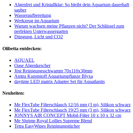
Algenfrei und Kristallklar: So bleibt dein Aquarium dauerhaft
sauber
Wasseraufbereitung
Werkzeug im Aquarium
Warum wachsen meine Pflanzen nicht? Der Schlüssel zum
perfekten Unterwassergarten
Düngung, Licht und CO2
Olibetta entdecken:
AQUAEL
Oase Algenkescher
Jöst Reinigungsschwamm 70x110x30mm
Amtra Kunststoff Aquariumpflanze Blyxa
daytime LED matrix Adapter Set für Aquatlantis
Neuheiten:
Me FlexTube Filterschlauch 12/16 mm (3 m), Silikon schwarz
Me FlexTube Filterschlauch 19/25 mm (3 m), Silikon schwarz
JONNYS AIR CONCEPT Mobil-Filter 10 x 10 x 32 cm
Me Shrimp Royal Lollies Supreme Blend
Tetra EasyWipes Reinigungstücher