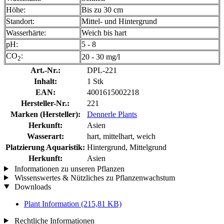
Höhe:
Bis zu 30 cm
Standort:
Mittel- und Hintergrund
Wasserhärte:
Weich bis hart
pH:
5 - 8
CO
:
20 - 30 mg/l
2
Art.-Nr.:
DPL-221
Inhalt:
1 Stk
EAN:
4001615002218
Hersteller-Nr.:
221
Marken (Hersteller):
Dennerle Plants
Herkunft:
Asien
Wasserart:
hart, mittelhart, weich
Platzierung Aquaristik:
Hintergrund, Mittelgrund
Herkunft:
Asien
Informationen zu unseren Pflanzen
Wissenswertes & Nützliches zu Pflanzenwachstum
Downloads
Plant Information
(215,81 KB)
Rechtliche Informationen