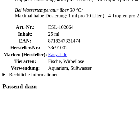
Bei Wassertemperatur über 30 °C:
Maximal halbe Dosierung: 1 ml pro 10 Liter (= 4 Tropfen pro 2 
Art.-Nr.:
ESL-102064
Inhalt:
25 ml
EAN:
8718347331474
Hersteller-Nr.:
33e91002
Marken (Hersteller):
Easy-Life
Tierarten:
Fische, Wirbellose
Verwendung:
Aquarium, Süßwasser
Rechtliche Informationen
Passend dazu