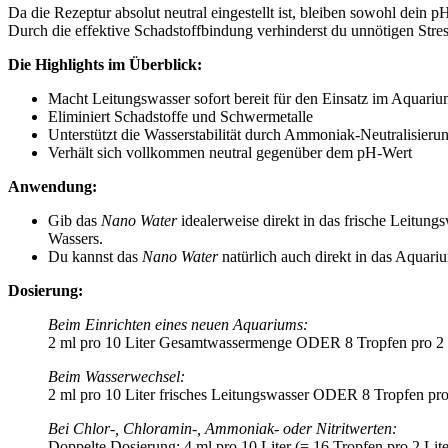
Da die Rezeptur absolut neutral eingestellt ist, bleiben sowohl dein p
Durch die effektive Schadstoffbindung verhinderst du unnötigen Stres
Die Highlights im Überblick:
Macht Leitungswasser sofort bereit für den Einsatz im Aquari
Eliminiert Schadstoffe und Schwermetalle
Unterstützt die Wasserstabilität durch Ammoniak-Neutralisieru
Verhält sich vollkommen neutral gegenüber dem pH-Wert
Anwendung:
Gib das
Nano Water
idealerweise direkt in das frische Leitung
Wassers.
Du kannst das
Nano Water
natürlich auch direkt in das Aquari
Dosierung:
Beim Einrichten eines neuen Aquariums:
2 ml pro 10 Liter Gesamtwassermenge ODER 8 Tropfen pro 2
Beim Wasserwechsel:
2 ml pro 10 Liter frisches Leitungswasser ODER 8 Tropfen pro 
Bei Chlor-, Chloramin-, Ammoniak- oder Nitritwerten:
Doppelte Dosierung: 4 ml pro 10 Liter (= 16 Tropfen pro 2 Lite