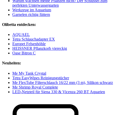
Warum wachsen meine Pflanzen nicht? Der Schlüssel zum
perfekten Unterwassergarten
Werkzeug im Aquarium
Garnelen richtig füttern
Olibetta entdecken:
AQUAEL
Tetra Schlauchadapter EX
Europet Felsenhöhle
HEISSNER Pflanzkorb viereckig
Oase Bitron C
Neuheiten:
Me My Tank Crystal
Tetra EasyWipes Reinigungstücher
Me FlexTube Filterschlauch 16/22 mm (3 m), Silikon schwarz
Me Shrimp Royal Complete
LED-Netzteil für Siena 330 & Vicenza 260 BT Aquarien