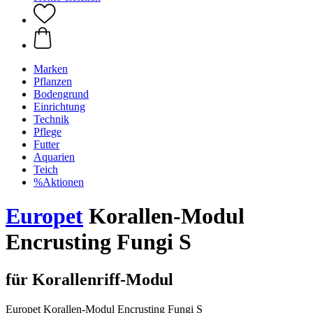
Marken
Pflanzen
Bodengrund
Einrichtung
Technik
Pflege
Futter
Aquarien
Teich
%Aktionen
Europet
Korallen-Modul
Encrusting Fungi S
für Korallenriff-Modul
Europet Korallen-Modul Encrusting Fungi S