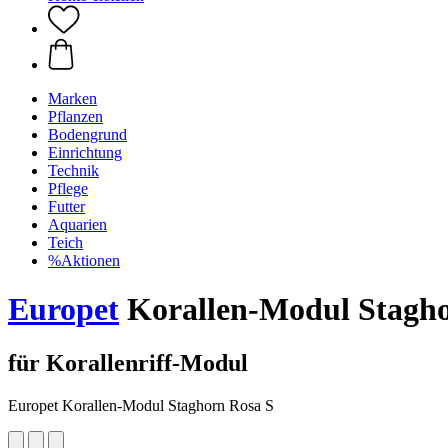
Marken
Pflanzen
Bodengrund
Einrichtung
Technik
Pflege
Futter
Aquarien
Teich
%Aktionen
Europet
Korallen-Modul Stagho
für Korallenriff-Modul
Europet Korallen-Modul Staghorn Rosa S