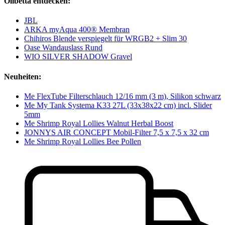
Olibetta entdecken:
JBL
ARKA myAqua 400® Membran
Chihiros Blende verspiegelt für WRGB2 + Slim 30
Oase Wandauslass Rund
WIO SILVER SHADOW Gravel
Neuheiten:
Me FlexTube Filterschlauch 12/16 mm (3 m), Silikon schwarz
Me My Tank Systema K33 27L (33x38x22 cm) incl. Slider
5mm
Me Shrimp Royal Lollies Walnut Herbal Boost
JONNYS AIR CONCEPT Mobil-Filter 7,5 x 7,5 x 32 cm
Me Shrimp Royal Lollies Bee Pollen