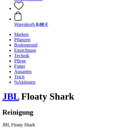
Warenkorb
0,00 €
Marken
Pflanzen
Bodengrund
Einrichtung
Technik
Pflege
Futter
Aquarien
Teich
%Aktionen
JBL
Floaty Shark
Reinigung
JBL Floaty Shark