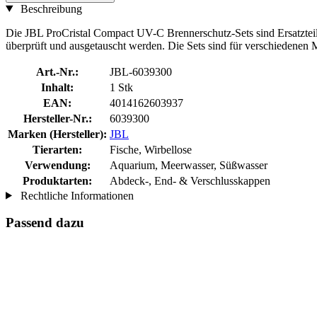
Beschreibung
Die JBL ProCristal Compact UV-C Brennerschutz-Sets sind Ersatzteil
überprüft und ausgetauscht werden. Die Sets sind für verschiedenen M
Art.-Nr.:
JBL-6039300
Inhalt:
1 Stk
EAN:
4014162603937
Hersteller-Nr.:
6039300
Marken (Hersteller):
JBL
Tierarten:
Fische, Wirbellose
Verwendung:
Aquarium, Meerwasser, Süßwasser
Produktarten:
Abdeck-, End- & Verschlusskappen
Rechtliche Informationen
Passend dazu