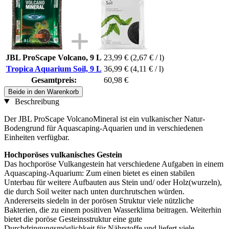
JBL ProScape Volcano, 9 L
23,99 €
(2,67 € / l)
Tropica Aquarium Soil, 9 L
36,99 €
(4,11 € / l)
Gesamtpreis:
60,98 €
Beide in den Warenkorb
Beschreibung
Der JBL ProScape VolcanoMineral ist ein vulkanischer Natur-
Bodengrund für Aquascaping-Aquarien und in verschiedenen
Einheiten verfügbar.
Hochporöses vulkanisches Gestein
Das hochporöse Vulkangestein hat verschiedene Aufgaben in einem
Aquascaping-Aquarium: Zum einen bietet es einen stabilen
Unterbau für weitere Aufbauten aus Stein und/ oder Holz(wurzeln),
die durch Soil weiter nach unten durchrutschen würden.
Andererseits siedeln in der porösen Struktur viele nützliche
Bakterien, die zu einem positiven Wasserklima beitragen. Weiterhin
bietet die poröse Gesteinsstruktur eine gute
Durchdringungsmöglichkeit für Nährstoffe und liefert viele