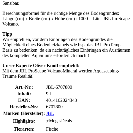
Sansibar.
Berechnungsformel für die richtige Menge des Bodengrundes:
Länge (cm) x Breite (cm) x Höhe (cm) : 1000 = Liter JBL ProScape
Volcano.
Tipp
Wir empfehlen, vor dem Einbringen des Bodengrundes die
Möglichkeit eines Bodenheizkabels wie bsp. das JBL ProTemp
Basis zu bedenken, da ein nachträgliches Einbringen ein Ausräumen
des kompletten Aquariums erforderlich macht!
Unser Experte Oliver Knott empfiehlt:
Mit dem JBL ProScape VolcanoMineral werden Aquascaping-
Träume Realität!
Art.-Nr.:
JBL-6707800
Inhalt:
9 l
EAN:
4014162024343
Hersteller-Nr.:
6707800
Marken (Hersteller):
JBL
⚡Mega-Deals
Highlights:
Tierarten:
Fische