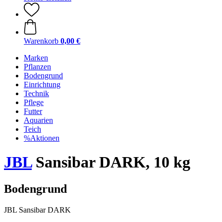
Warenkorb
0,00 €
Marken
Pflanzen
Bodengrund
Einrichtung
Technik
Pflege
Futter
Aquarien
Teich
%Aktionen
JBL
Sansibar DARK, 10 kg
Bodengrund
JBL Sansibar DARK