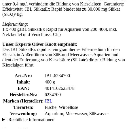
unter 0,4 mg/l verhindern die Bildung von Kieselalgen. Garantierte
Effektivität: JBL SilikatEx Rapid bindet bis zu 30.000 mg Silikat
(SiO2)/ kg.
Lieferumfang:
1 x 400 gJBL SilikatEx Rapid für Aquarien von 200-400l, inkl.
Netzbeutel und Verschluss- Clip
Unser Experte Oliver Knott empfiehlt:
Das JBL SilikatEx rapid ist ein granuliertes Filtermedium für den
Einsatz in Außenfiltern von Süß-und Meerwasser-Aquarien und
dient der Entfernung von Kieselsäure (Silikate) die zur Bildung von
Kieselalgen führt.
Art.-Nr.:
JBL-6234700
Inhalt:
400 g
EAN:
4014162623478
Hersteller-Nr.:
6234700
Marken (Hersteller):
JBL
Tierarten:
Fische, Wirbellose
Verwendung:
Aquarium, Meerwasser, Süßwasser
Rechtliche Informationen