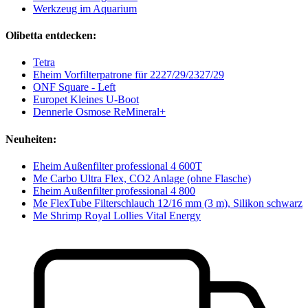
Werkzeug im Aquarium
Olibetta entdecken:
Tetra
Eheim Vorfilterpatrone für 2227/29/2327/29
ONF Square - Left
Europet Kleines U-Boot
Dennerle Osmose ReMineral+
Neuheiten:
Eheim Außenfilter professional 4 600T
Me Carbo Ultra Flex, CO2 Anlage (ohne Flasche)
Eheim Außenfilter professional 4 800
Me FlexTube Filterschlauch 12/16 mm (3 m), Silikon schwarz
Me Shrimp Royal Lollies Vital Energy