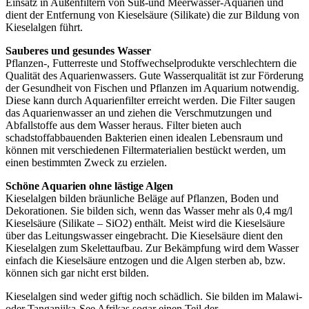
Einsatz in Außenfiltern von Süß-und Meerwasser-Aquarien und
dient der Entfernung von Kieselsäure (Silikate) die zur Bildung von
Kieselalgen führt.
Sauberes und gesundes Wasser
Pflanzen-, Futterreste und Stoffwechselprodukte verschlechtern die
Qualität des Aquarienwassers. Gute Wasserqualität ist zur Förderung
der Gesundheit von Fischen und Pflanzen im Aquarium notwendig.
Diese kann durch Aquarienfilter erreicht werden. Die Filter saugen
das Aquarienwasser an und ziehen die Verschmutzungen und
Abfallstoffe aus dem Wasser heraus. Filter bieten auch
schadstoffabbauenden Bakterien einen idealen Lebensraum und
können mit verschiedenen Filtermaterialien bestückt werden, um
einen bestimmten Zweck zu erzielen.
Schöne Aquarien ohne lästige Algen
Kieselalgen bilden bräunliche Beläge auf Pflanzen, Boden und
Dekorationen. Sie bilden sich, wenn das Wasser mehr als 0,4 mg/l
Kieselsäure (Silikate – SiO2) enthält. Meist wird die Kieselsäure
über das Leitungswasser eingebracht. Die Kieselsäure dient den
Kieselalgen zum Skelettaufbau. Zur Bekämpfung wird dem Wasser
einfach die Kieselsäure entzogen und die Algen sterben ab, bzw.
können sich gar nicht erst bilden.
Kieselalgen sind weder giftig noch schädlich. Sie bilden im Malawi-
oder Tanganjika-See Afrikas sogar einen Teil der