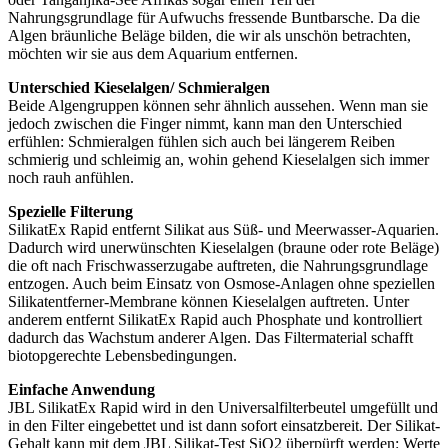
Nahrungsgrundlage für Aufwuchs fressende Buntbarsche. Da die
Algen bräunliche Beläge bilden, die wir als unschön betrachten,
möchten wir sie aus dem Aquarium entfernen.
Unterschied Kieselalgen/ Schmieralgen
Beide Algengruppen können sehr ähnlich aussehen. Wenn man sie
jedoch zwischen die Finger nimmt, kann man den Unterschied
erfühlen: Schmieralgen fühlen sich auch bei längerem Reiben
schmierig und schleimig an, wohin gehend Kieselalgen sich immer
noch rauh anfühlen.
Spezielle Filterung
SilikatEx Rapid entfernt Silikat aus Süß- und Meerwasser-Aquarien.
Dadurch wird unerwünschten Kieselalgen (braune oder rote Beläge)
die oft nach Frischwasserzugabe auftreten, die Nahrungsgrundlage
entzogen. Auch beim Einsatz von Osmose-Anlagen ohne speziellen
Silikatentferner-Membrane können Kieselalgen auftreten. Unter
anderem entfernt SilikatEx Rapid auch Phosphate und kontrolliert
dadurch das Wachstum anderer Algen. Das Filtermaterial schafft
biotopgerechte Lebensbedingungen.
Einfache Anwendung
JBL SilikatEx Rapid wird in den Universalfilterbeutel umgefüllt und
in den Filter eingebettet und ist dann sofort einsatzbereit. Der Silikat-
Gehalt kann mit dem JBL Silikat-Test SiO2 überpürft werden: Werte