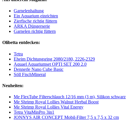
Garnelenhaltung
Ein Aquarium einrichten
Zierfische richtig füttern
ARKA Düngerserie
Garnelen richtig füttern
Olibetta entdecken:
Tetra
Eheim Dichtungsring 2080/2180, 2226-2329
Aquael Aquariumset OPTI SET 200 2.0
Dennerle Nano Cube Basic
Söll FischMineral
Neuheiten:
Me FlexTube Filterschlauch 12/16 mm (3 m), Silikon schwarz
Me Shrimp Royal Lollies Walnut Herbal Boost
Me Shrimp Royal Lollies Vital Energy
Tetra VitaMinPro 3in1
JONNYS AIR CONCEPT Mobil-Filter 7,5 x 7,5 x 32 cm