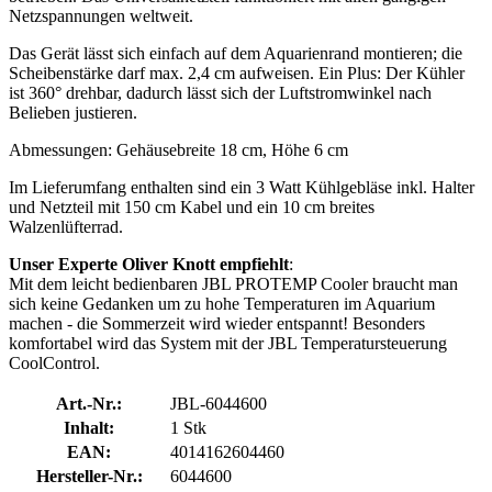
Netzspannungen weltweit.
Das Gerät lässt sich einfach auf dem Aquarienrand montieren; die
Scheibenstärke darf max. 2,4 cm aufweisen. Ein Plus: Der Kühler
ist 360° drehbar, dadurch lässt sich der Luftstromwinkel nach
Belieben justieren.
Abmessungen: Gehäusebreite 18 cm, Höhe 6 cm
Im Lieferumfang enthalten sind ein 3 Watt Kühlgebläse inkl. Halter
und Netzteil mit 150 cm Kabel und ein 10 cm breites
Walzenlüfterrad.
Unser Experte Oliver Knott empfiehlt
:
Mit dem leicht bedienbaren JBL PROTEMP Cooler braucht man
sich keine Gedanken um zu hohe Temperaturen im Aquarium
machen - die Sommerzeit wird wieder entspannt! Besonders
komfortabel wird das System mit der JBL Temperatursteuerung
CoolControl.
Art.-Nr.:
JBL-6044600
Inhalt:
1 Stk
EAN:
4014162604460
Hersteller-Nr.:
6044600