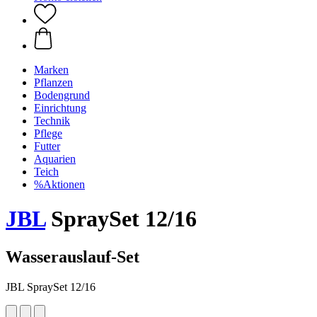
Marken
Pflanzen
Bodengrund
Einrichtung
Technik
Pflege
Futter
Aquarien
Teich
%Aktionen
JBL
SpraySet 12/16
Wasserauslauf-Set
JBL SpraySet 12/16