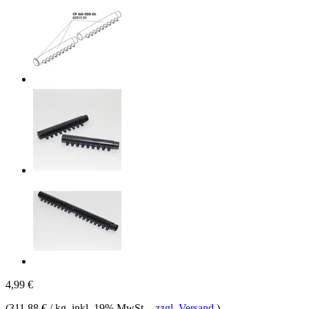
4,99 €
(
311,88 € / kg
, inkl. 19% MwSt.
-
zzgl. Versand
)