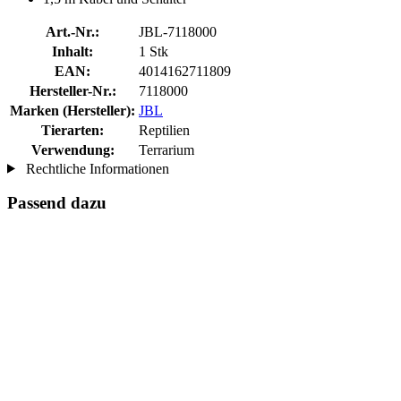
Art.-Nr.:
JBL-7118000
Inhalt:
1 Stk
EAN:
4014162711809
Hersteller-Nr.:
7118000
Marken (Hersteller):
JBL
Tierarten:
Reptilien
Verwendung:
Terrarium
Rechtliche Informationen
Passend dazu