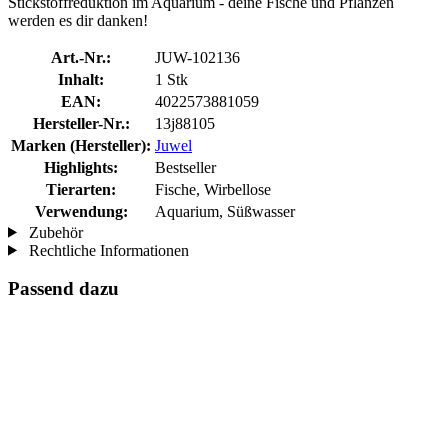
Stickstoffreduktion im Aquarium - deine Fische und Pflanzen
werden es dir danken!
Art.-Nr.:
JUW-102136
Inhalt:
1 Stk
EAN:
4022573881059
Hersteller-Nr.:
13j88105
Marken (Hersteller):
Juwel
Highlights:
Bestseller
Tierarten:
Fische, Wirbellose
Verwendung:
Aquarium, Süßwasser
Zubehör
Rechtliche Informationen
Passend dazu