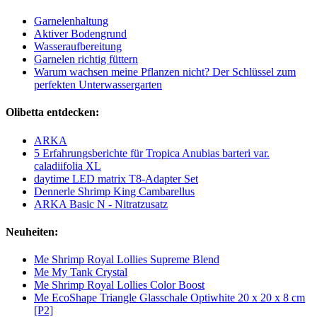
Garnelenhaltung
Aktiver Bodengrund
Wasseraufbereitung
Garnelen richtig füttern
Warum wachsen meine Pflanzen nicht? Der Schlüssel zum
perfekten Unterwassergarten
Olibetta entdecken:
ARKA
5 Erfahrungsberichte für Tropica Anubias barteri var.
caladiifolia XL
daytime LED matrix T8-Adapter Set
Dennerle Shrimp King Cambarellus
ARKA Basic N - Nitratzusatz
Neuheiten:
Me Shrimp Royal Lollies Supreme Blend
Me My Tank Crystal
Me Shrimp Royal Lollies Color Boost
Me EcoShape Triangle Glasschale Optiwhite 20 x 20 x 8 cm
[P2]