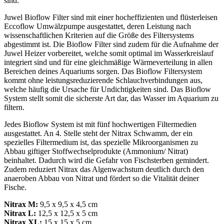
sind.
Juwel Bioflow Filter sind mit einer hocheffizienten und flüsterleisen
Eccoflow Umwälzpumpe ausgestattet, deren Leistung nach
wissenschaftlichen Kriterien auf die Größe des Filtersystems
abgestimmt ist. Die Bioflow Filter sind zudem für die Aufnahme der
Juwel Heizer vorbereitet, welche somit optimal im Wasserkreislauf
integriert sind und für eine gleichmäßige Wärmeverteilung in allen
Bereichen deines Aquariums sorgen. Das Bioflow Filtersystem
kommt ohne leistungsreduzierende Schlauchverbindungen aus,
welche häufig die Ursache für Undichtigkeiten sind. Das Bioflow
System stellt somit die sicherste Art dar, das Wasser im Aquarium zu
filtern.
Jedes Bioflow System ist mit fünf hochwertigen Filtermedien
ausgestattet. An 4. Stelle steht der Nitrax Schwamm, der ein
spezielles Filtermedium ist, das spezielle Mikroorganismen zu
Abbau giftiger Stoffwechselprodukte (Ammonium/ Nitrat)
beinhaltet. Dadurch wird die Gefahr von Fischsterben gemindert.
Zudem reduziert Nitrax das Algenwachstum deutlich durch den
anaeroben Abbau von Nitrat und fördert so die Vitalität deiner
Fische.
Nitrax M:
9,5 x 9,5 x 4,5 cm
Nitrax L:
12,5 x 12,5 x 5 cm
Nitrax XL:
15 x 15 x 5 cm