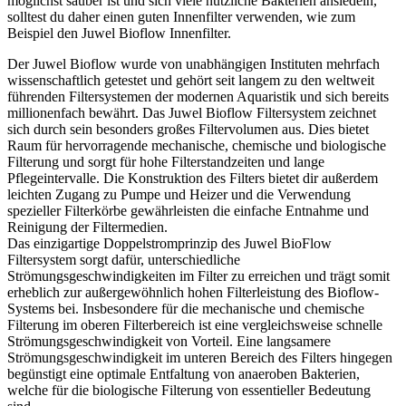
möglichst sauber ist und sich viele nützliche Bakterien ansiedeln,
solltest du daher einen guten Innenfilter verwenden, wie zum
Beispiel den Juwel Bioflow Innenfilter.
Der Juwel Bioflow wurde von unabhängigen Instituten mehrfach
wissenschaftlich getestet und gehört seit langem zu den weltweit
führenden Filtersystemen der modernen Aquaristik und sich bereits
millionenfach bewährt. Das Juwel Bioflow Filtersystem zeichnet
sich durch sein besonders großes Filtervolumen aus. Dies bietet
Raum für hervorragende mechanische, chemische und biologische
Filterung und sorgt für hohe Filterstandzeiten und lange
Pflegeintervalle. Die Konstruktion des Filters bietet dir außerdem
leichten Zugang zu Pumpe und Heizer und die Verwendung
spezieller Filterkörbe gewährleisten die einfache Entnahme und
Reinigung der Filtermedien.
Das einzigartige Doppelstromprinzip des Juwel BioFlow
Filtersystem sorgt dafür, unterschiedliche
Strömungsgeschwindigkeiten im Filter zu erreichen und trägt somit
erheblich zur außergewöhnlich hohen Filterleistung des Bioflow-
Systems bei. Insbesondere für die mechanische und chemische
Filterung im oberen Filterbereich ist eine vergleichsweise schnelle
Strömungsgeschwindigkeit von Vorteil. Eine langsamere
Strömungsgeschwindigkeit im unteren Bereich des Filters hingegen
begünstigt eine optimale Entfaltung von anaeroben Bakterien,
welche für die biologische Filterung von essentieller Bedeutung