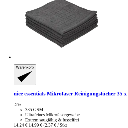
Warenkorb
nice essentials
Mikrofaser Reinigungstücher 35 x 
-5%
335 GSM
Ultrafeines Mikrofasergewebe
Extrem saugfähig & fusselfrei
14,24 €
14,99 €
(2,37 € / Stk)