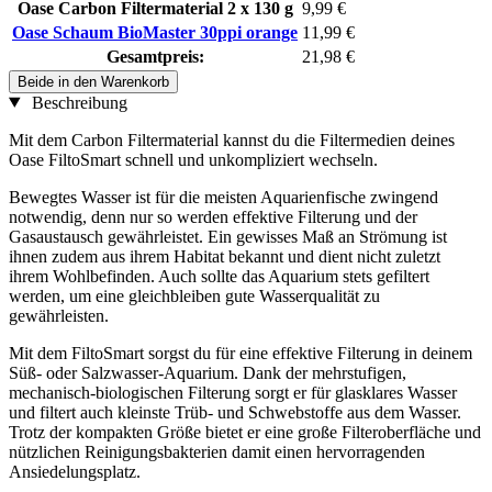
Oase Carbon Filtermaterial 2 x 130 g
9,99 €
Oase Schaum BioMaster 30ppi orange
11,99 €
Gesamtpreis:
21,98 €
Beide in den Warenkorb
Beschreibung
Mit dem Carbon Filtermaterial kannst du die Filtermedien deines
Oase FiltoSmart schnell und unkompliziert wechseln.
Bewegtes Wasser ist für die meisten Aquarienfische zwingend
notwendig, denn nur so werden effektive Filterung und der
Gasaustausch gewährleistet. Ein gewisses Maß an Strömung ist
ihnen zudem aus ihrem Habitat bekannt und dient nicht zuletzt
ihrem Wohlbefinden. Auch sollte das Aquarium stets gefiltert
werden, um eine gleichbleiben gute Wasserqualität zu
gewährleisten.
Mit dem FiltoSmart sorgst du für eine effektive Filterung in deinem
Süß- oder Salzwasser-Aquarium. Dank der mehrstufigen,
mechanisch-biologischen Filterung sorgt er für glasklares Wasser
und filtert auch kleinste Trüb- und Schwebstoffe aus dem Wasser.
Trotz der kompakten Größe bietet er eine große Filteroberfläche und
nützlichen Reinigungsbakterien damit einen hervorragenden
Ansiedelungsplatz.