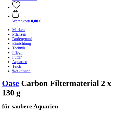
Warenkorb
0,00 €
Marken
Pflanzen
Bodengrund
Einrichtung
Technik
Pflege
Futter
Aquarien
Teich
%Aktionen
Oase
Carbon Filtermaterial 2 x
130 g
für saubere Aquarien