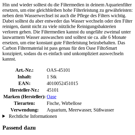
Hin und wieder solltest du die Filtermedien in deinem Aquarienfilter
ersetzen, um eine gleichbleiben hohe Filterleistung zu gewährleisten:
neben dem Wasserwechsel ist auch die Pflege des Filters wichtig.
Dabei solltest du aber entweder das Wasser wechseln oder den Filter
reinigen, damit nicht zu viele nützliche Reinigungsbakterien
verloren gehen. Die Filtermedien kannst du ungefähr zweimal unter
lauwarmem Wasser auswaschen und solltest sie ca. alle 6 Monate
ersetzen, um eine konstant gute Filterleistung beizubehalten. Das
Carbon Filtermaterial ist pass genau für den Oase FiltoSmart
konzipiert, sodass du es einfach und unkompliziert auswechseln
kannst.
Art.-Nr.:
OAS-45101
Inhalt:
1 Stk
EAN:
4010052451015
Hersteller-Nr.:
45101
Marken (Hersteller):
Oase
Tierarten:
Fische, Wirbellose
Verwendung:
Aquarium, Meerwasser, Süßwasser
Rechtliche Informationen
Passend dazu