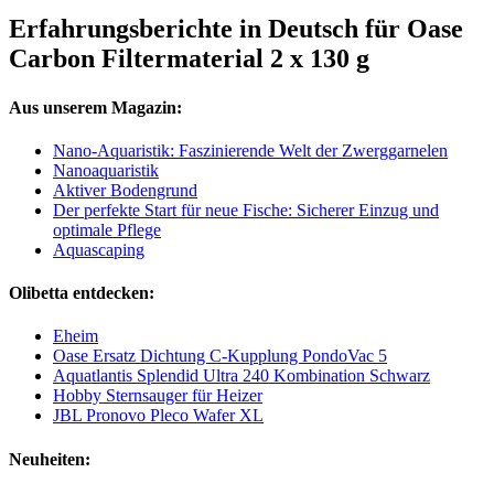
Erfahrungsberichte in Deutsch für Oase
Carbon Filtermaterial 2 x 130 g
Aus unserem Magazin:
Nano-Aquaristik: Faszinierende Welt der Zwerggarnelen
Nanoaquaristik
Aktiver Bodengrund
Der perfekte Start für neue Fische: Sicherer Einzug und
optimale Pflege
Aquascaping
Olibetta entdecken:
Eheim
Oase Ersatz Dichtung C-Kupplung PondoVac 5
Aquatlantis Splendid Ultra 240 Kombination Schwarz
Hobby Sternsauger für Heizer
JBL Pronovo Pleco Wafer XL
Neuheiten: