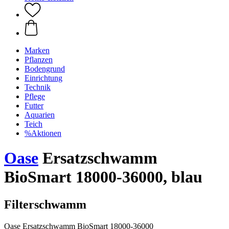
Marken
Pflanzen
Bodengrund
Einrichtung
Technik
Pflege
Futter
Aquarien
Teich
%Aktionen
Oase
Ersatzschwamm
BioSmart 18000-36000, blau
Filterschwamm
Oase Ersatzschwamm BioSmart 18000-36000