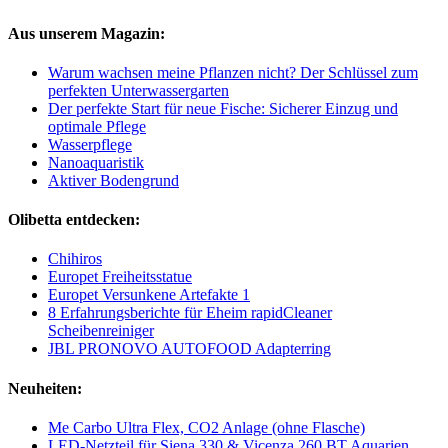
Aus unserem Magazin:
Warum wachsen meine Pflanzen nicht? Der Schlüssel zum
perfekten Unterwassergarten
Der perfekte Start für neue Fische: Sicherer Einzug und
optimale Pflege
Wasserpflege
Nanoaquaristik
Aktiver Bodengrund
Olibetta entdecken:
Chihiros
Europet Freiheitsstatue
Europet Versunkene Artefakte 1
8 Erfahrungsberichte für Eheim rapidCleaner
Scheibenreiniger
JBL PRONOVO AUTOFOOD Adapterring
Neuheiten:
Me Carbo Ultra Flex, CO2 Anlage (ohne Flasche)
LED-Netzteil für Siena 330 & Vicenza 260 BT Aquarien