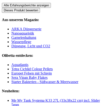
Alle Erfahrungsberichte anzeigen
Dieses Produkt bewerten
Aus unserem Magazin:
ARKA Düngerserie
Nanoaquaristik
Garnelenhaltung
Wasserpflege
Düngung, Licht und CO2
Olibetta entdecken:
Aquatlantis
Tetra Cichlid Colour Pellets
Europet Felsen mit Schrein
Sera Vipan Baby Flakes
Starter Bakterien - Süßwasser & Meerwasser
Neuheiten:
Me My Tank Systema K33 27L (33x38x22 cm) incl. Slider
5mm