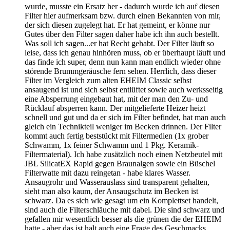
wurde, musste ein Ersatz her - dadurch wurde ich auf diesen
Filter hier aufmerksam bzw. durch einen Bekannten von mir,
der sich diesen zugelegt hat. Er hat gemeint, er könne nur
Gutes über den Filter sagen daher habe ich ihn auch bestellt.
Was soll ich sagen...er hat Recht gehabt. Der Filter läuft so
leise, dass ich genau hinhören muss, ob er überhaupt läuft und
das finde ich super, denn nun kann man endlich wieder ohne
störende Brummgeräusche fern sehen. Herrlich, dass dieser
Filter im Vergleich zum alten EHEIM Classic selbst
ansaugend ist und sich selbst entlüftet sowie auch werksseitig
eine Absperrung eingebaut hat, mit der man den Zu- und
Rücklauf absperren kann. Der mitgelieferte Heizer heizt
schnell und gut und da er sich im Filter befindet, hat man auch
gleich ein Technikteil weniger im Becken drinnen. Der Filter
kommt auch fertig beststückt mit Filtermedien (1x grober
Schwamm, 1x feiner Schwamm und 1 Pkg. Keramik-
Filtermaterial). Ich habe zusätzlich noch einen Netzbeutel mit
JBL SilicatEX Rapid gegen Braunalgen sowie ein Büschel
Filterwatte mit dazu reingetan - habe klares Wasser.
Ansaugrohr und Wasserauslass sind transparent gehalten,
sieht man also kaum, der Ansaugschutz im Becken ist
schwarz. Da es sich wie gesagt um ein Komplettset handelt,
sind auch die Filterschläuche mit dabei. Die sind schwarz und
gefallen mir wesentlich besser als die grünen die der EHEIM
hatte - aber das ist halt auch eine Frage des Geschmacks.