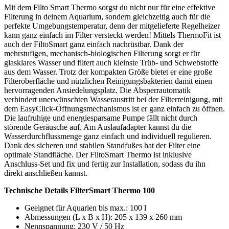
Mit dem Filto Smart Thermo sorgst du nicht nur für eine effektive
Filterung in deinem Aquarium, sondern gleichzeitig auch für die
perfekte Umgebungstemperatur, denn der mitgelieferte Regelheizer
kann ganz einfach im Filter versteckt werden! Mittels ThermoFit ist
auch der FiltoSmart ganz einfach nachrüstbar. Dank der
mehrstufigen, mechanisch-biologischen Filterung sorgt er für
glasklares Wasser und filtert auch kleinste Trüb- und Schwebstoffe
aus dem Wasser. Trotz der kompakten Größe bietet er eine große
Filteroberfläche und nützlichen Reinigungsbakterien damit einen
hervorragenden Ansiedelungsplatz. Die Absperrautomatik
verhindert unerwünschten Wasseraustritt bei der Filterreinigung, mit
dem EasyClick-Öffnungsmechanismus ist er ganz einfach zu öffnen.
Die laufruhige und energiesparsame Pumpe fällt nicht durch
störende Geräusche auf. Am Auslaufadapter kannst du die
Wasserdurchflussmenge ganz einfach und individuell regulieren.
Dank des sicheren und stabilen Standfußes hat der Filter eine
optimale Standfläche. Der FiltoSmart Thermo ist inklusive
Anschluss-Set und fix und fertig zur Installation, sodass du ihn
direkt anschließen kannst.
Technische Details FilterSmart Thermo 100
Geeignet für Aquarien bis max.: 100 l
Abmessungen (L x B x H): 205 x 139 x 260 mm
Nennspannung: 230 V / 50 Hz