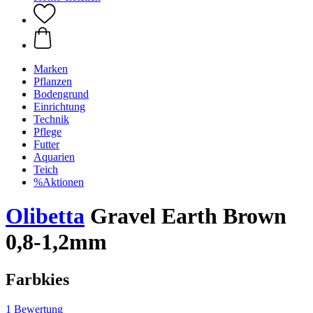
Marken
Pflanzen
Bodengrund
Einrichtung
Technik
Pflege
Futter
Aquarien
Teich
%Aktionen
Olibetta
Gravel Earth Brown
0,8-1,2mm
Farbkies
1 Bewertung