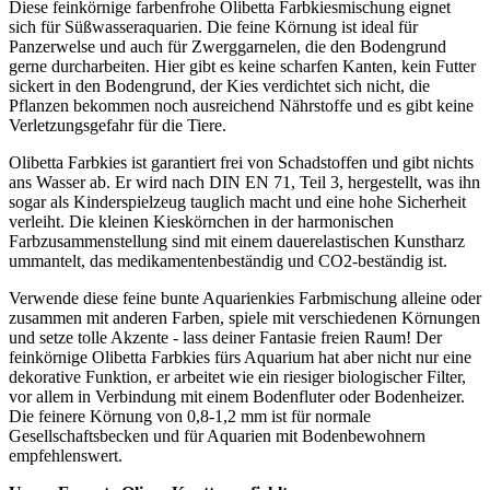
Diese feinkörnige farbenfrohe Olibetta Farbkiesmischung eignet
sich für Süßwasseraquarien. Die feine Körnung ist ideal für
Panzerwelse und auch für Zwerggarnelen, die den Bodengrund
gerne durcharbeiten. Hier gibt es keine scharfen Kanten, kein Futter
sickert in den Bodengrund, der Kies verdichtet sich nicht, die
Pflanzen bekommen noch ausreichend Nährstoffe und es gibt keine
Verletzungsgefahr für die Tiere.
Olibetta Farbkies ist garantiert frei von Schadstoffen und gibt nichts
ans Wasser ab. Er wird nach DIN EN 71, Teil 3, hergestellt, was ihn
sogar als Kinderspielzeug tauglich macht und eine hohe Sicherheit
verleiht. Die kleinen Kieskörnchen in der harmonischen
Farbzusammenstellung sind mit einem dauerelastischen Kunstharz
ummantelt, das medikamentenbeständig und CO2-beständig ist.
Verwende diese feine bunte Aquarienkies Farbmischung alleine oder
zusammen mit anderen Farben, spiele mit verschiedenen Körnungen
und setze tolle Akzente - lass deiner Fantasie freien Raum! Der
feinkörnige Olibetta Farbkies fürs Aquarium hat aber nicht nur eine
dekorative Funktion, er arbeitet wie ein riesiger biologischer Filter,
vor allem in Verbindung mit einem Bodenfluter oder Bodenheizer.
Die feinere Körnung von 0,8-1,2 mm ist für normale
Gesellschaftsbecken und für Aquarien mit Bodenbewohnern
empfehlenswert.