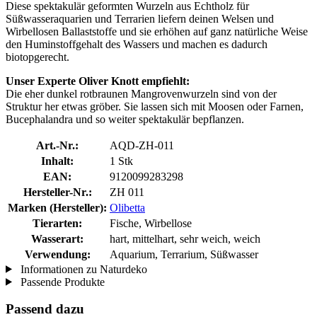
Diese spektakulär geformten Wurzeln aus Echtholz für
Süßwasseraquarien und Terrarien liefern deinen Welsen und
Wirbellosen Ballaststoffe und sie erhöhen auf ganz natürliche Weise
den Huminstoffgehalt des Wassers und machen es dadurch
biotopgerecht.
Unser Experte Oliver Knott empfiehlt:
Die eher dunkel rotbraunen Mangrovenwurzeln sind von der
Struktur her etwas gröber. Sie lassen sich mit Moosen oder Farnen,
Bucephalandra und so weiter spektakulär bepflanzen.
Art.-Nr.:
AQD-ZH-011
Inhalt:
1 Stk
EAN:
9120099283298
Hersteller-Nr.:
ZH 011
Marken (Hersteller):
Olibetta
Tierarten:
Fische, Wirbellose
Wasserart:
hart, mittelhart, sehr weich, weich
Verwendung:
Aquarium, Terrarium, Süßwasser
Informationen zu Naturdeko
Passende Produkte
Passend dazu