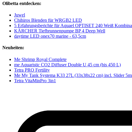
Olibetta entdecken:
Juwel
Chihiros Blenden für WRGB2 LED
5 Erfahrungsberichte für Aquael OPTISET 240 Weiß Kombina
KÄRCHER Tiefbrunnenpumpe BP 4 Deep Well
daytime LED onex70 marine - 63,5cm
Neuheiten:
Me Shrimp Royal Complete
me Aquaristic CO2 Diffuser Double U 45 cm (bis 450 L)
Tetra PRO Fertility
Me My Tank Systema K33 27L (33x38x22 cm) incl. Slider 5
Tetra VitaMinPro 3in1