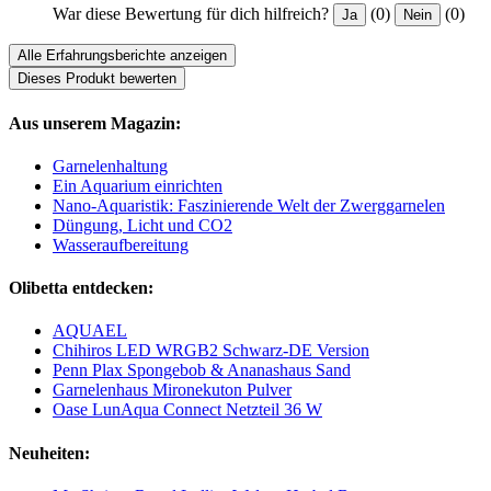
War diese Bewertung für dich hilfreich?
(0)
(0)
Ja
Nein
Alle Erfahrungsberichte anzeigen
Dieses Produkt bewerten
Aus unserem Magazin:
Garnelenhaltung
Ein Aquarium einrichten
Nano-Aquaristik: Faszinierende Welt der Zwerggarnelen
Düngung, Licht und CO2
Wasseraufbereitung
Olibetta entdecken:
AQUAEL
Chihiros LED WRGB2 Schwarz-DE Version
Penn Plax Spongebob & Ananashaus Sand
Garnelenhaus Mironekuton Pulver
Oase LunAqua Connect Netzteil 36 W
Neuheiten: