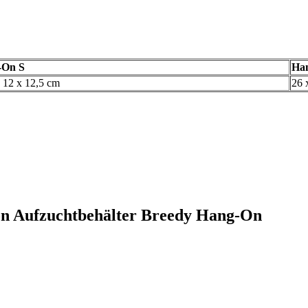
-On S
Ha
x 12 x 12,5 cm
26 
lon Aufzuchtbehälter Breedy Hang-On