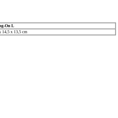
ng-On L
x 14,5 x 13,5 cm