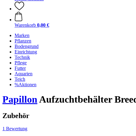
Warenkorb
0,00 €
Marken
Pflanzen
Bodengrund
Einrichtung
Technik
Pflege
Futter
Aquarien
Teich
%Aktionen
Papillon
Aufzuchtbehälter Bre
Zubehör
1 Bewertung