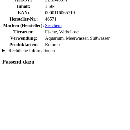
Inhalt:
1 Stk
EAN:
0000116065719
Hersteller-Nr.:
46571
Marken (Hersteller):
Seachem
Tierarten:
Fische, Wirbellose
Verwendung:
Aquarium, Meerwasser, Süßwasser
Produktarten:
Rotoren
Rechtliche Informationen
Passend dazu