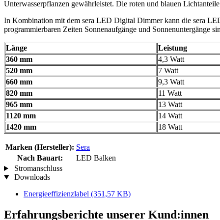
Unterwasserpflanzen gewährleistet. Die roten und blauen Lichtanteile
In Kombination mit dem sera LED Digital Dimmer kann die sera LED X-
programmierbaren Zeiten Sonnenaufgänge und Sonnenuntergänge sim
Länge
Leistung
360 mm
4,3 Watt
520 mm
7 Watt
660 mm
9,3 Watt
820 mm
11 Watt
965 mm
13 Watt
1120 mm
14 Watt
1420 mm
18 Watt
Marken (Hersteller):
Sera
Nach Bauart:
LED Balken
Stromanschluss
Downloads
Energieeffizienzlabel
(351,57 KB)
Erfahrungsberichte unserer Kund:innen