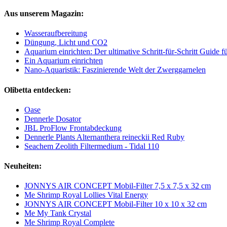
Aus unserem Magazin:
Wasseraufbereitung
Düngung, Licht und CO2
Aquarium einrichten: Der ultimative Schritt-für-Schritt Guide 
Ein Aquarium einrichten
Nano-Aquaristik: Faszinierende Welt der Zwerggarnelen
Olibetta entdecken:
Oase
Dennerle Dosator
JBL ProFlow Frontabdeckung
Dennerle Plants Alternanthera reineckii Red Ruby
Seachem Zeolith Filtermedium - Tidal 110
Neuheiten:
JONNYS AIR CONCEPT Mobil-Filter 7,5 x 7,5 x 32 cm
Me Shrimp Royal Lollies Vital Energy
JONNYS AIR CONCEPT Mobil-Filter 10 x 10 x 32 cm
Me My Tank Crystal
Me Shrimp Royal Complete