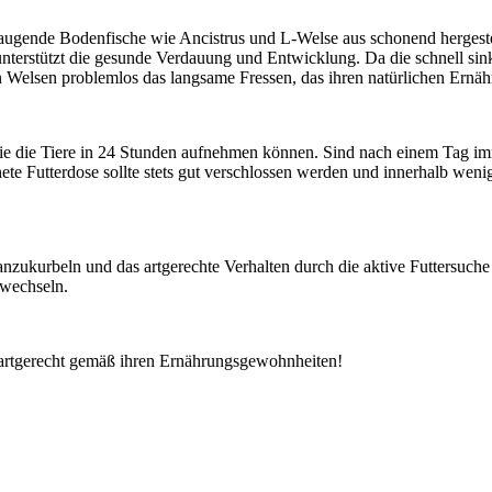
d saugende Bodenfische wie Ancistrus und L-Welse aus schonend herges
) unterstützt die gesunde Verdauung und Entwicklung. Da die schnell 
n Welsen problemlos das langsame Fressen, das ihren natürlichen Ernä
e die Tiere in 24 Stunden aufnehmen können. Sind nach einem Tag imme
nete Futterdose sollte stets gut verschlossen werden und innerhalb wen
anzukurbeln und das artgerechte Verhalten durch die aktive Futtersuch
uwechseln.
artgerecht gemäß ihren Ernährungsgewohnheiten!