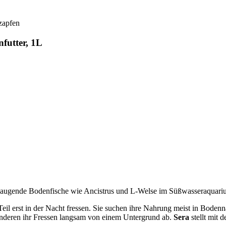
zapfen
futter, 1L
d saugende Bodenfische wie Ancistrus und L-Welse im Süßwasseraquariu
il erst in der Nacht fressen. Sie suchen ihre Nahrung meist in Boden
nderen ihr Fressen langsam von einem Untergrund ab.
Sera
stellt mit 