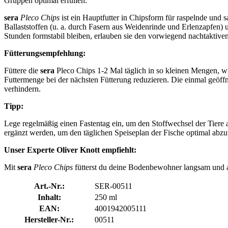
Gruppen optimal erfüllen.
sera
Pleco Chips
ist ein Hauptfutter in Chipsform für raspelnde un
Ballaststoffen (u. a. durch Fasern aus Weidenrinde und Erlenzapfen
Stunden formstabil bleiben, erlauben sie den vorwiegend nachtaktive
Fütterungsempfehlung:
Füttere die
sera
Pleco Chips 1-2 Mal täglich in so kleinen Mengen, wi
Futtermenge bei der nächsten Fütterung reduzieren. Die einmal geöff
verhindern.
Tipp:
Lege regelmäßig einen Fastentag ein, um den Stoffwechsel der Tiere 
ergänzt werden, um den täglichen Speiseplan der Fische optimal abz
Unser Experte Oliver Knott empfiehlt:
Mit
sera
Pleco Chips
fütterst du deine Bodenbewohner langsam und 
Art.-Nr.:
SER-00511
Inhalt:
250 ml
EAN:
4001942005111
Hersteller-Nr.:
00511