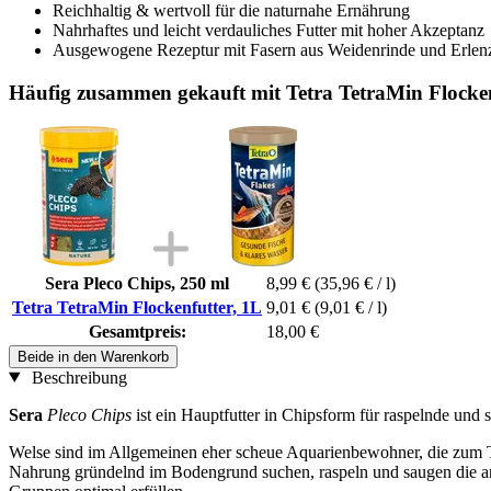
Reichhaltig & wertvoll für die naturnahe Ernährung
Nahrhaftes und leicht verdauliches Futter mit hoher Akzeptanz
Ausgewogene Rezeptur mit Fasern aus Weidenrinde und Erlen
Häufig zusammen gekauft mit Tetra TetraMin Flocken
Sera Pleco Chips, 250 ml
8,99 €
(35,96 € / l)
Tetra TetraMin Flockenfutter, 1L
9,01 €
(9,01 € / l)
Gesamtpreis:
18,00 €
Beide in den Warenkorb
Beschreibung
Sera
Pleco Chips
ist ein Hauptfutter in Chipsform für raspelnde un
Welse sind im Allgemeinen eher scheue Aquarienbewohner, die zum Te
Nahrung gründelnd im Bodengrund suchen, raspeln und saugen die a