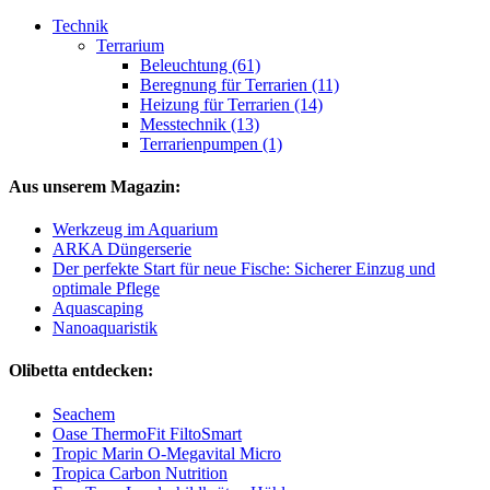
Technik
Terrarium
Beleuchtung (61)
Beregnung für Terrarien (11)
Heizung für Terrarien (14)
Messtechnik (13)
Terrarienpumpen (1)
Aus unserem Magazin:
Werkzeug im Aquarium
ARKA Düngerserie
Der perfekte Start für neue Fische: Sicherer Einzug und
optimale Pflege
Aquascaping
Nanoaquaristik
Olibetta entdecken:
Seachem
Oase ThermoFit FiltoSmart
Tropic Marin O-Megavital Micro
Tropica Carbon Nutrition