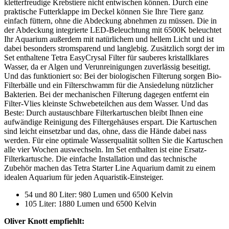
kletterfreudige Krebstiere nicht entwischen können. Durch eine
praktische Futterklappe im Deckel können Sie Ihre Tiere ganz
einfach füttern, ohne die Abdeckung abnehmen zu müssen. Die in
der Abdeckung integrierte LED-Beleuchtung mit 6500K beleuchtet
Ihr Aquarium außerdem mit natürlichem und hellem Licht und ist
dabei besonders stromsparend und langlebig. Zusätzlich sorgt der im
Set enthaltene Tetra EasyCrysal Filter für sauberes kristallklares
Wasser, da er Algen und Verunreinigungen zuverlässig beseitigt.
Und das funktioniert so: Bei der biologischen Filterung sorgen Bio-
Filterbälle und ein Filterschwamm für die Ansiedelung nützlicher
Bakterien. Bei der mechanischen Filterung dagegen entfernt ein
Filter-Vlies kleinste Schwebeteilchen aus dem Wasser. Und das
Beste: Durch austauschbare Filterkartuschen bleibt Ihnen eine
aufwändige Reinigung des Filtergehäuses erspart. Die Kartuschen
sind leicht einsetzbar und das, ohne, dass die Hände dabei nass
werden. Für eine optimale Wasserqualität sollten Sie die Kartuschen
alle vier Wochen auswechseln. Im Set enthalten ist eine Ersatz-
Filterkartusche. Die einfache Installation und das technische
Zubehör machen das Tetra Starter Line Aquarium damit zu einem
idealen Aquarium für jeden Aquaristik-Einsteiger.
54 und 80 Liter: 980 Lumen und 6500 Kelvin
105 Liter: 1880 Lumen und 6500 Kelvin
Oliver Knott empfiehlt: