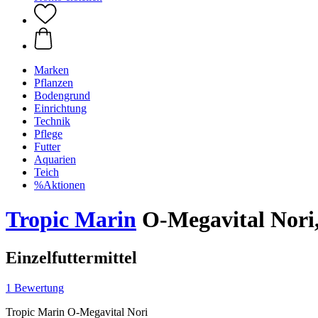
Marken
Pflanzen
Bodengrund
Einrichtung
Technik
Pflege
Futter
Aquarien
Teich
%Aktionen
Tropic Marin
O-Megavital Nori,
Einzelfuttermittel
1 Bewertung
Tropic Marin O-Megavital Nori