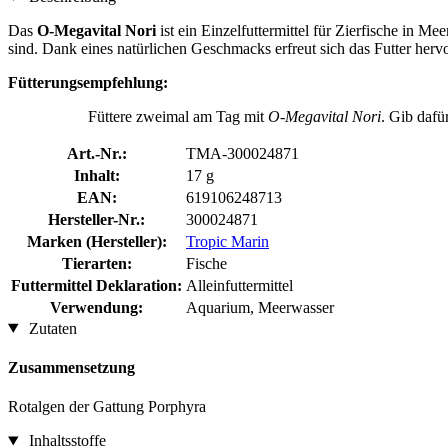
Das
O-Megavital Nori
ist ein Einzelfuttermittel für Zierfische in 
sind. Dank eines natürlichen Geschmacks erfreut sich das Futter her
Fütterungsempfehlung:
Füttere zweimal am Tag mit
O-Megavital Nori
. Gib dafür
Art.-Nr.:
TMA-300024871
Inhalt:
17 g
EAN:
619106248713
Hersteller-Nr.:
300024871
Marken (Hersteller):
Tropic Marin
Tierarten:
Fische
Futtermittel Deklaration:
Alleinfuttermittel
Verwendung:
Aquarium, Meerwasser
Zutaten
Zusammensetzung
Rotalgen der Gattung Porphyra
Inhaltsstoffe