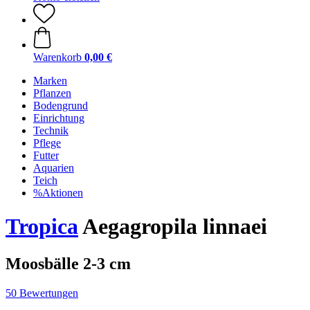
Warenkorb
0,00 €
Marken
Pflanzen
Bodengrund
Einrichtung
Technik
Pflege
Futter
Aquarien
Teich
%Aktionen
Tropica
Aegagropila linnaei
Moosbälle 2-3 cm
50 Bewertungen