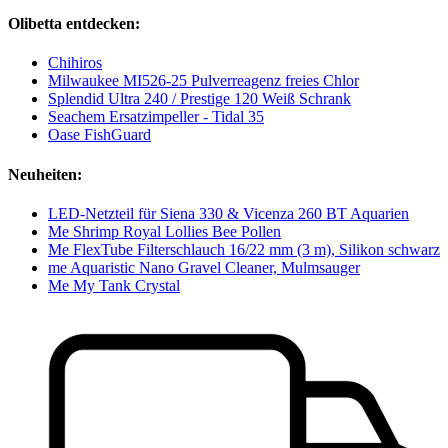
Olibetta entdecken:
Chihiros
Milwaukee MI526-25 Pulverreagenz freies Chlor
Splendid Ultra 240 / Prestige 120 Weiß Schrank
Seachem Ersatzimpeller - Tidal 35
Oase FishGuard
Neuheiten:
LED-Netzteil für Siena 330 & Vicenza 260 BT Aquarien
Me Shrimp Royal Lollies Bee Pollen
Me FlexTube Filterschlauch 16/22 mm (3 m), Silikon schwarz
me Aquaristic Nano Gravel Cleaner, Mulmsauger
Me My Tank Crystal