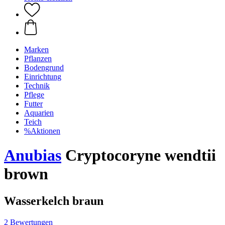
Marken
Pflanzen
Bodengrund
Einrichtung
Technik
Pflege
Futter
Aquarien
Teich
%Aktionen
Anubias
Cryptocoryne wendtii
brown
Wasserkelch braun
2 Bewertungen