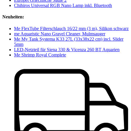
Europet Griechische Säule 2
Chihiros Universal RGB Nano Lamp inkl. Bluetooth
Neuheiten:
Me FlexTube Filterschlauch 16/22 mm (3 m), Silikon schwarz
me Aquaristic Nano Gravel Cleaner, Mulmsauger
Me My Tank Systema K33 27L (33x38x22 cm) incl. Slider
5mm
LED-Netzteil für Siena 330 & Vicenza 260 BT Aquarien
Me Shrimp Royal Complete