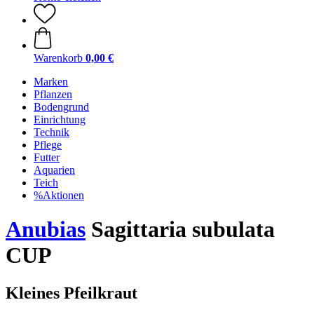
Warenkorb
0,00 €
Marken
Pflanzen
Bodengrund
Einrichtung
Technik
Pflege
Futter
Aquarien
Teich
%Aktionen
Anubias
Sagittaria subulata
CUP
Kleines Pfeilkraut