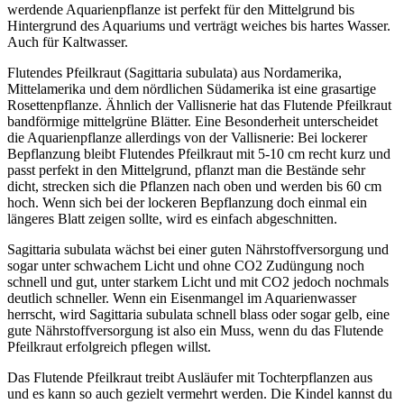
werdende Aquarienpflanze ist perfekt für den Mittelgrund bis
Hintergrund des Aquariums und verträgt weiches bis hartes Wasser.
Auch für Kaltwasser.
Flutendes Pfeilkraut (Sagittaria subulata) aus Nordamerika,
Mittelamerika und dem nördlichen Südamerika ist eine grasartige
Rosettenpflanze. Ähnlich der Vallisnerie hat das Flutende Pfeilkraut
bandförmige mittelgrüne Blätter. Eine Besonderheit unterscheidet
die Aquarienpflanze allerdings von der Vallisnerie: Bei lockerer
Bepflanzung bleibt Flutendes Pfeilkraut mit 5-10 cm recht kurz und
passt perfekt in den Mittelgrund, pflanzt man die Bestände sehr
dicht, strecken sich die Pflanzen nach oben und werden bis 60 cm
hoch. Wenn sich bei der lockeren Bepflanzung doch einmal ein
längeres Blatt zeigen sollte, wird es einfach abgeschnitten.
Sagittaria subulata wächst bei einer guten Nährstoffversorgung und
sogar unter schwachem Licht und ohne CO2 Zudüngung noch
schnell und gut, unter starkem Licht und mit CO2 jedoch nochmals
deutlich schneller. Wenn ein Eisenmangel im Aquarienwasser
herrscht, wird Sagittaria subulata schnell blass oder sogar gelb, eine
gute Nährstoffversorgung ist also ein Muss, wenn du das Flutende
Pfeilkraut erfolgreich pflegen willst.
Das Flutende Pfeilkraut treibt Ausläufer mit Tochterpflanzen aus
und es kann so auch gezielt vermehrt werden. Die Kindel kannst du