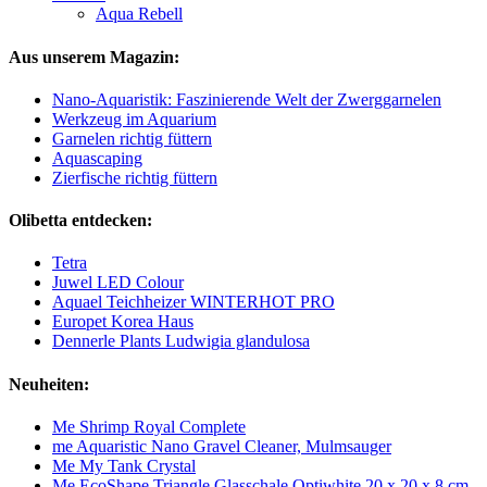
Aqua Rebell
Aus unserem Magazin:
Nano-Aquaristik: Faszinierende Welt der Zwerggarnelen
Werkzeug im Aquarium
Garnelen richtig füttern
Aquascaping
Zierfische richtig füttern
Olibetta entdecken:
Tetra
Juwel LED Colour
Aquael Teichheizer WINTERHOT PRO
Europet Korea Haus
Dennerle Plants Ludwigia glandulosa
Neuheiten:
Me Shrimp Royal Complete
me Aquaristic Nano Gravel Cleaner, Mulmsauger
Me My Tank Crystal
Me EcoShape Triangle Glasschale Optiwhite 20 x 20 x 8 cm