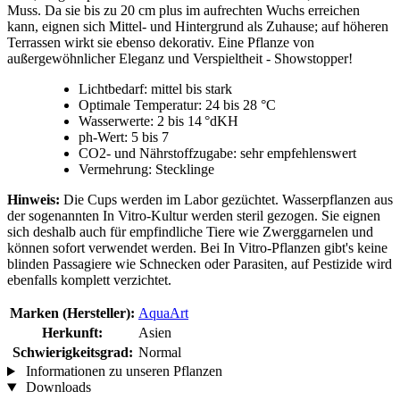
Muss. Da sie bis zu 20 cm plus im aufrechten Wuchs erreichen
kann, eignen sich Mittel- und Hintergrund als Zuhause; auf höheren
Terrassen wirkt sie ebenso dekorativ. Eine Pflanze von
außergewöhnlicher Eleganz und Verspieltheit - Showstopper!
Lichtbedarf: mittel bis stark
Optimale Temperatur: 24 bis 28 °C
Wasserwerte: 2 bis 14 °dKH
ph-Wert: 5 bis 7
CO2- und Nährstoffzugabe: sehr empfehlenswert
Vermehrung: Stecklinge
Hinweis:
Die Cups werden im Labor gezüchtet. Wasserpflanzen aus
der sogenannten In Vitro-Kultur werden steril gezogen. Sie eignen
sich deshalb auch für empfindliche Tiere wie Zwerggarnelen und
können sofort verwendet werden. Bei In Vitro-Pflanzen gibt's keine
blinden Passagiere wie Schnecken oder Parasiten, auf Pestizide wird
ebenfalls komplett verzichtet.
Marken (Hersteller):
AquaArt
Herkunft:
Asien
Schwierigkeitsgrad:
Normal
Informationen zu unseren Pflanzen
Downloads