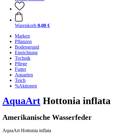
Warenkorb
0,00 €
Marken
Pflanzen
Bodengrund
Einrichtung
Technik
Pflege
Futter
Aquarien
Teich
%Aktionen
AquaArt
Hottonia inflata
Amerikanische Wasserfeder
AquaArt Hottonia inflata