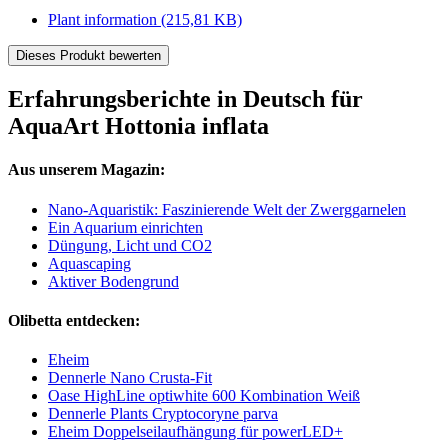
Plant information
(215,81 KB)
Dieses Produkt bewerten
Erfahrungsberichte in Deutsch für
AquaArt Hottonia inflata
Aus unserem Magazin:
Nano-Aquaristik: Faszinierende Welt der Zwerggarnelen
Ein Aquarium einrichten
Düngung, Licht und CO2
Aquascaping
Aktiver Bodengrund
Olibetta entdecken:
Eheim
Dennerle Nano Crusta-Fit
Oase HighLine optiwhite 600 Kombination Weiß
Dennerle Plants Cryptocoryne parva
Eheim Doppelseilaufhängung für powerLED+