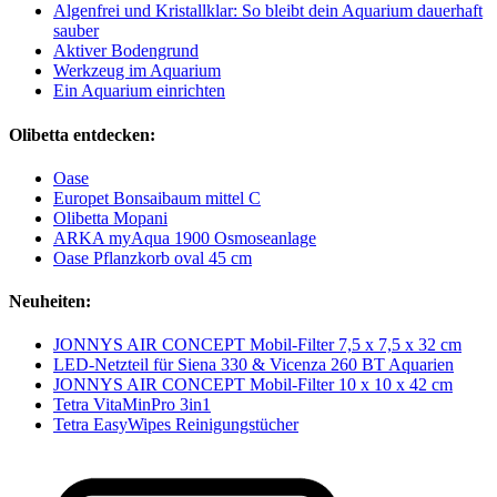
Algenfrei und Kristallklar: So bleibt dein Aquarium dauerhaft
sauber
Aktiver Bodengrund
Werkzeug im Aquarium
Ein Aquarium einrichten
Olibetta entdecken:
Oase
Europet Bonsaibaum mittel C
Olibetta Mopani
ARKA myAqua 1900 Osmoseanlage
Oase Pflanzkorb oval 45 cm
Neuheiten:
JONNYS AIR CONCEPT Mobil-Filter 7,5 x 7,5 x 32 cm
LED-Netzteil für Siena 330 & Vicenza 260 BT Aquarien
JONNYS AIR CONCEPT Mobil-Filter 10 x 10 x 42 cm
Tetra VitaMinPro 3in1
Tetra EasyWipes Reinigungstücher