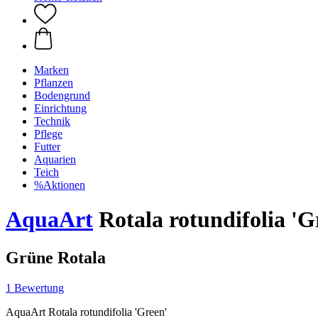
Marken
Pflanzen
Bodengrund
Einrichtung
Technik
Pflege
Futter
Aquarien
Teich
%Aktionen
AquaArt
Rotala rotundifolia 'G
Grüne Rotala
1 Bewertung
AquaArt Rotala rotundifolia 'Green'