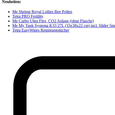
Neuheiten:
Me Shrimp Royal Lollies Bee Pollen
Tetra PRO Fertility
Me Carbo Ultra Flex, CO2 Anlage (ohne Flasche)
Me My Tank Systema K33 27L (33x38x22 cm) incl. Slider 5
Tetra EasyWipes Reinigungstücher