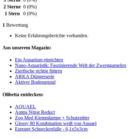
2 Sterne
0
(0%)
1 Stern
0
(0%)
1
Bewertung
Keine Erfahrungsberichte vorhanden.
Aus unserem Magazin:
Ein Aquarium einrichten
Nano-Aquaristik: Faszinierende Welt der Zwerggarnelen
Zierfische richtig füttern
ARKA Düngerserie
Aktiver Bodengrund
Olibetta entdecken:
AQUAEL
Amtra Nitrat Reduct
Zoo Med Klemmlampe + Schutzgitter
Glossy 80 Kombination weiß von Aquael
Europet Schneckenfalle - 6,1x5x3cm