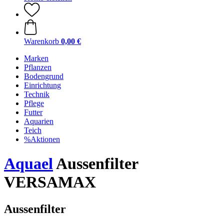
Warenkorb
0,00 €
Marken
Pflanzen
Bodengrund
Einrichtung
Technik
Pflege
Futter
Aquarien
Teich
%Aktionen
Aquael
Aussenfilter
VERSAMAX
Aussenfilter