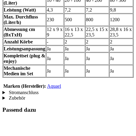
10 - 40
20 - 100
40 - 200
80 - 300
(Liter)
Leistung (Watt)
4,3
7,2
7,2
9,8
Max. Durchfluss
230
500
800
1200
(Liter/h)
Abmessung cm
12 x 9 x
16 x 13 x
22,5 x 15 x
28,8 x 16 x
(BxTxH)
9
22,5
23,5
23,5
Anzahl Körbe
-
2
2
2
Leistungsanpassung
Ja
Ja
Ja
Ja
Komplettset (plug &
Ja
Ja
Ja
Ja
enjoy)
Mechanische
Ja
Ja
Ja
Ja
Medien im Set
Marken (Hersteller):
Aquael
Stromanschluss
Zubehör
Passend dazu