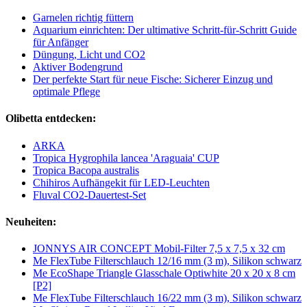
Garnelen richtig füttern
Aquarium einrichten: Der ultimative Schritt-für-Schritt Guide
für Anfänger
Düngung, Licht und CO2
Aktiver Bodengrund
Der perfekte Start für neue Fische: Sicherer Einzug und
optimale Pflege
Olibetta entdecken:
ARKA
Tropica Hygrophila lancea 'Araguaia' CUP
Tropica Bacopa australis
Chihiros Aufhängekit für LED-Leuchten
Fluval CO2-Dauertest-Set
Neuheiten:
JONNYS AIR CONCEPT Mobil-Filter 7,5 x 7,5 x 32 cm
Me FlexTube Filterschlauch 12/16 mm (3 m), Silikon schwarz
Me EcoShape Triangle Glasschale Optiwhite 20 x 20 x 8 cm
[P2]
Me FlexTube Filterschlauch 16/22 mm (3 m), Silikon schwarz