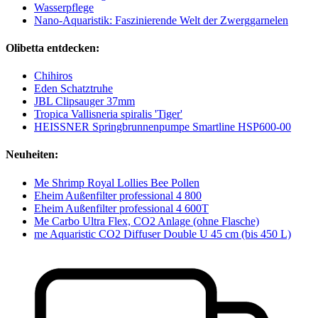
Wasserpflege
Nano-Aquaristik: Faszinierende Welt der Zwerggarnelen
Olibetta entdecken:
Chihiros
Eden Schatztruhe
JBL Clipsauger 37mm
Tropica Vallisneria spiralis 'Tiger'
HEISSNER Springbrunnenpumpe Smartline HSP600-00
Neuheiten:
Me Shrimp Royal Lollies Bee Pollen
Eheim Außenfilter professional 4 800
Eheim Außenfilter professional 4 600T
Me Carbo Ultra Flex, CO2 Anlage (ohne Flasche)
me Aquaristic CO2 Diffuser Double U 45 cm (bis 450 L)